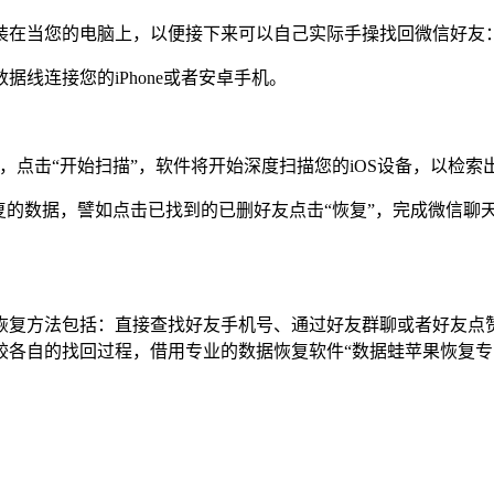
装在当您的电脑上，以便接下来可以自己实际手操找回微信好友
线连接您的iPhone或者安卓手机。
式，点击“开始扫描”，软件将开始深度扫描您的iOS设备，以检
的数据，譬如点击已找到的已删好友点击“恢复”，完成微信聊天好
恢复方法包括：直接查找好友手机号、通过好友群聊或者好友点
较各自的找回过程，借用专业的数据恢复软件“数据蛙苹果恢复专