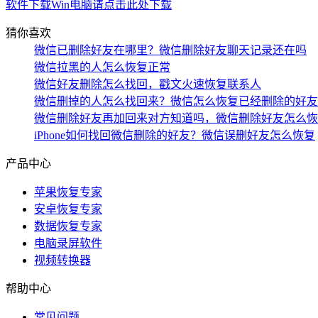
软件下载
Win电脑请点击此处下载
猜你喜欢
微信已删除好友在哪里？微信删除好友聊天记录还在吗
微信拉黑的人怎么恢复正常
微信好友删除怎么找回，戳文火速恢复联系人
微信删掉的人怎么找回来？微信怎么恢复已经删除的好友
微信删除好友再加回来对方知道吗，微信删除好友怎么恢
iPhone如何找回微信删除的好友？微信误删好友怎么恢复
产品中心
苹果恢复专家
安卓恢复专家
数据恢复专家
电脑录屏软件
视频转换器
帮助中心
常见问题